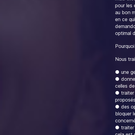
pour les
au bon m
en ce qu
demandon
optimal 
Pourquoi
Nous tra
● une ge
● donner 
celles de
● traiter
proposés
● des op
bloquer 
concern
● traiter
cela est 