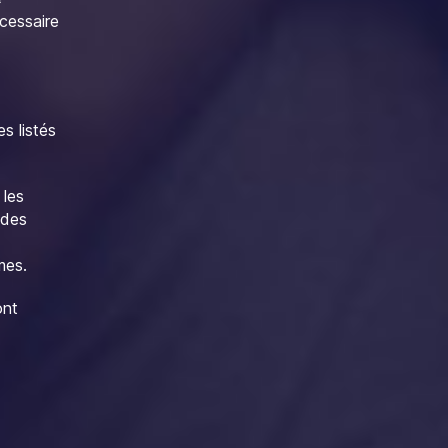
cessaire
s listés
 les
 des
mes.
ont