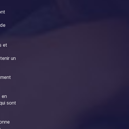
ont
ode
s et
tenir un
lement
t en
qui sont
sonne
e