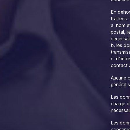
En dehor
traitées :
a. nom et
postal, 
nécessai
b. les d
transmis
c. d’aut
contact 
Aucune c
général 
Les donn
charge d
nécessai
Les donn
concerné