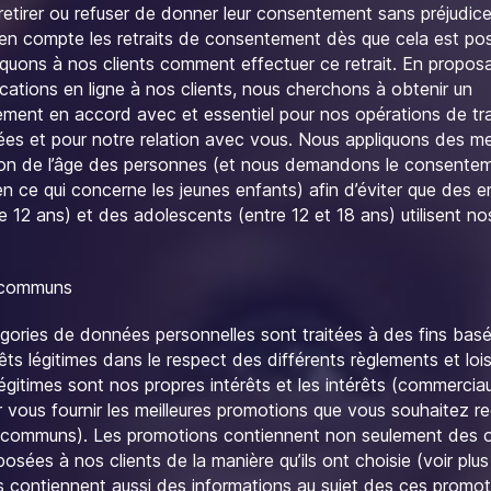
retirer ou refuser de donner leur consentement sans préjudic
en compte les retraits de consentement dès que cela est pos
iquons à nos clients comment effectuer ce retrait. En propos
ations en ligne à nos clients, nous cherchons à obtenir un
ment en accord avec et essentiel pour nos opérations de tr
es et pour notre relation avec vous. Nous appliquons des m
tion de l’âge des personnes (et nous demandons le consente
n ce qui concerne les jeunes enfants) afin d’éviter que des e
 12 ans) et des adolescents (entre 12 et 18 ans) utilisent no
 communs
gories de données personnelles sont traitées à des fins basé
êts légitimes dans le respect des différents règlements et loi
légitimes sont nos propres intérêts et les intérêts (commercia
r vous fournir les meilleures promotions que vous souhaitez r
s communs). Les promotions contiennent non seulement des o
osées à nos clients de la manière qu’ils ont choisie (voir plus
es contiennent aussi des informations au sujet des ces promot