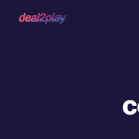
Deal2Play
c