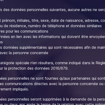
s des données personnelles suivantes, aucune autres ne ser
 prénom, initiales, titre, sexe, date de naissance, adresse, c
lieu de résidence, numéro de téléphone et données similaires
res pour les communications
onnées en lien avec les informations qui doivent être envoyée
es
res données supplémentaires qui sont nécessaires afin de main
avec la personne concernée
atégorie spéciale n’en résultera, comme indiqué dans le Règ
sur la protection des données 2016/679.
ées personnelles ne sont fournies qu’aux partenaires qui son
es communications directes avec la personne concernée ou 
rement impliqués.
ées personnelles seront supprimées à la demande de la per
e ou deux ans après le terme de la relation avec cette mêm