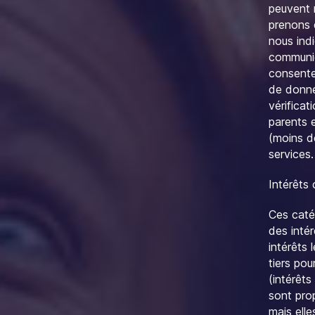
peuvent 
prenons 
nous ind
communic
consente
de donné
vérifica
parents e
(moins de
services.
Intérêts
Ces caté
des intér
intérêts 
tiers pou
(intérêt
sont prop
mais ell