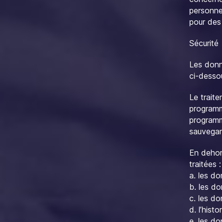
personne
pour des 
Sécurité
Les donné
ci-desso
Le traite
programm
programme
sauvegar
En dehor
traitées :
a. les do
b. les d
c. les d
d. l’histo
e. les do