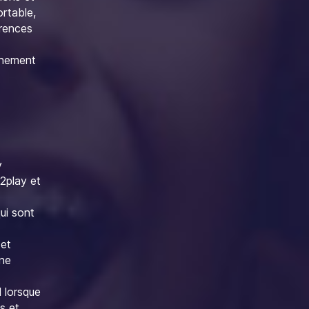
rtable,
érences
nnement
y
l2play et
ui sont
 et
nne
l lorsque
s et