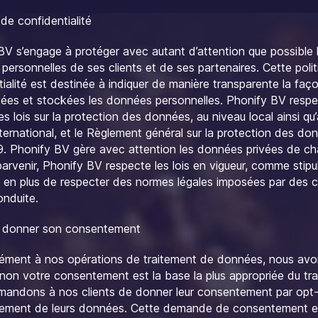
 de confidentialité
BV s’engage à protéger avec autant d’attention que possible 
personnelles de ses clients et de ses partenaires. Cette poli
ialité est destinée à indiquer de manière transparente la faç
itées et stockées les données personnelles. Phonify BV respe
es lois sur la protection des données, au niveau local ainsi qu
ternational, et le Règlement général sur la protection des do
. Phonify BV gère avec attention les données privées de ch
parvenir, Phonify BV respecte les lois en vigueur, comme stip
, en plus de respecter des normes légales imposées par des 
nduite.
 donner son consentement
ment à nos opérations de traitement de données, nous avon
u non votre consentement est la base la plus appropriée du tr
andons à nos clients de donner leur consentement par opt-
itement de leurs données. Cette demande de consentement es