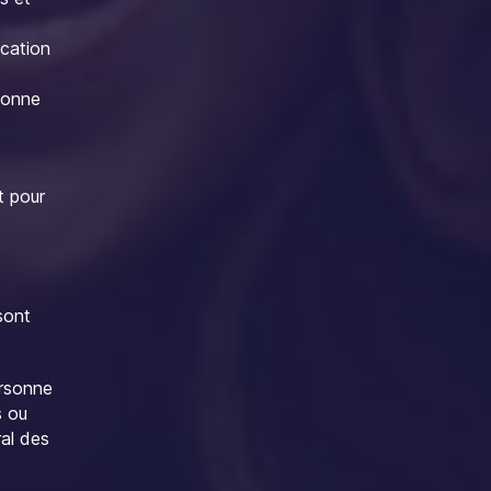
ication
rsonne
t pour
sont
ersonne
s ou
ral des