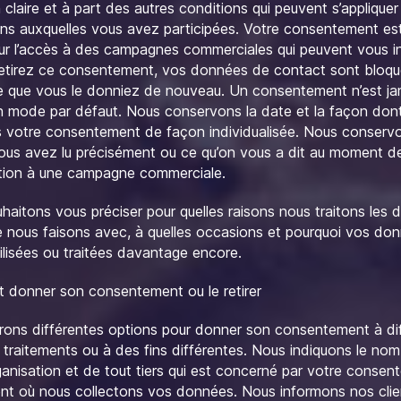
claire et à part des autres conditions qui peuvent s’appliquer
ns auxquelles vous avez participées. Votre consentement est
pour l’accès à des campagnes commerciales qui peuvent vous in
retirez ce consentement, vos données de contact sont bloq
ce que vous le donniez de nouveau. Un consentement n’est ja
 mode par défaut. Nous conservons la date et la façon don
 votre consentement de façon individualisée. Nous conservo
ous avez lu précisément ou ce qu’on vous a dit au moment d
ation à une campagne commerciale.
haitons vous préciser pour quelles raisons nous traitons les
e nous faisons avec, à quelles occasions et pourquoi vos do
ilisées ou traitées davantage encore.
donner son consentement ou le retirer
rons différentes options pour donner son consentement à di
 traitements ou à des fins différentes. Nous indiquons le no
ganisation et de tout tiers qui est concerné par votre conse
t où nous collectons vos données. Nous informons nos client