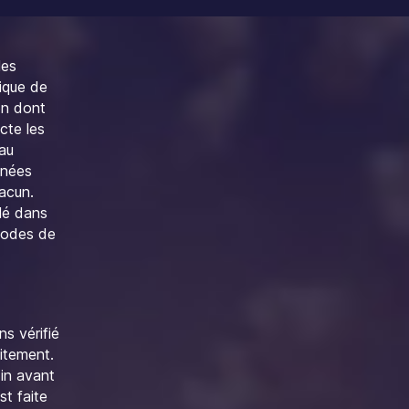
les
tique de
on dont
cte les
’au
nnées
acun.
ulé dans
codes de
s vérifié
aitement.
in avant
t faite