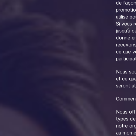
de façon 
promotio
utilisé 
Si vous 
jusqu’à 
donné en
recevons
ce que v
particip
Nous sou
et ce qu
seront ut
Comment 
Nous off
types de
notre or
au momen