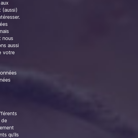
 aux
 (aussi)
téresser.
uées
mais
t nous
ns aussi
e votre
 données
nnées
fférents
m de
ntement
s qu’ils