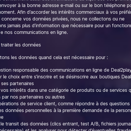
 envoyer à la bonne adresse e-mail ou sur le bon téléphone po
oment. Afin d’accorder les intérêts commerciaux à vos préf
i concerne vos données privées, nous ne collectons ou ne
s jamais plus d’information que nécessaire pour un fonctio
de nos communications en ligne.
 traiter les données
itons les données quand cela est nécessaire pour :
stion responsable des communications en ligne de Deal2pla
le choix entre s’inscrire et se désinscrire aux boutiques Dea
 ses partenaires
 vos intérêts dans une catégorie de produits ou de services q
 par nos partenaires ou autres
érations de service client, comme répondre à des questions
les données personnelles à la première demande de la perso
ée
 le transit des données (clics entrant, test A/B, fichiers journa
nécessaire) et les analyser pour détecter d’éventuelles fraude