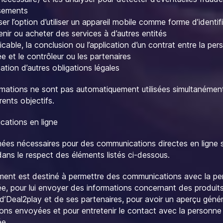
sements
r l’option d’utiliser un appareil mobile comme forme d’identif
nir ou acheter des services à d’autres entités
icable, la conclusion ou l’application d’un contrat entre la pe
 et le contrôleur ou les partenaires
cation d’autres obligations légales
rmations ne sont pas automatiquement utilisées simultanémen
rents objectifs.
ations en ligne
ées nécessaires pour des communications directes en ligne 
dans le respect des éléments listés ci-dessous.
ement est destiné à permettre des communications avec la p
e, pour lui envoyer des informations concernant des produit
 d’Deal2play et de ses partenaires, pour avoir un aperçu géné
ions envoyées et pour entretenir le contact avec la personne
e.