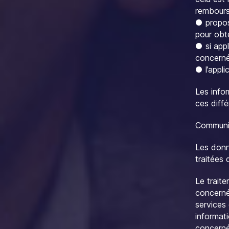
rembour
● propose
pour obte
● si appl
concernée
● l’appli
Les info
ces diffé
Communic
Les donn
traitées 
Le trait
concerné
services
informat
concerné