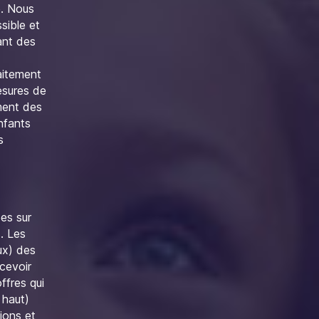
e. Nous
sible et
ant des
aitement
esures de
ment des
nfants
s
es sur
s. Les
ux) des
ecevoir
ffres qui
 haut)
ions et