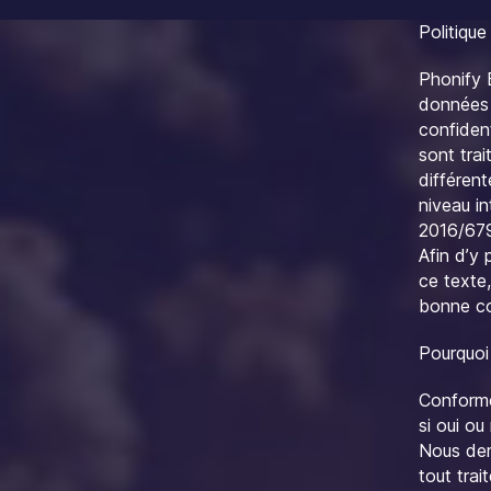
Politique
Phonify 
données 
confident
sont tra
différent
niveau in
2016/679
Afin d’y 
ce texte
bonne co
Pourquoi
Conformé
si oui o
Nous dem
tout tra