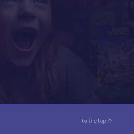
To the top
↑